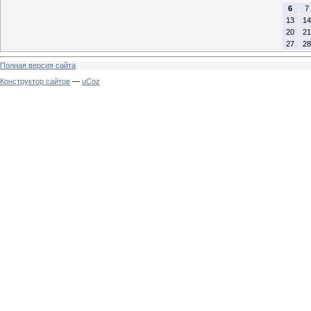
6
7
13
14
20
21
27
28
Полная версия сайта
Конструктор сайтов
—
uCoz