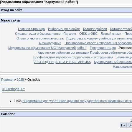
[
Управление образования "Карсунский район"
]
Вход на сайт
Меню сайта
Главная страница
Информация о сайте
Каталог файлов
Каталог стате
Охрана труда и безопасность
Питание
ОБЖ и ОВС
Летний отдых
Прие
Отдел опеки и попечительства
Подготовка к новому учебному и отопител
Антикоррупция
Планирование работы Управления образова
Модернизация образования МО "Карсунский район"
Профориентация
Управле
Карсунская районная организация Профсоюза работников об
Профилактика идеологии терроризма и экстремизма
Реализаци
2023 ГОД ПЕДАГОГА И НАСТАВНИКА
Муниципальный социаль
Национальны
Главная
»
2025
»
Октябрь
31 Октября, Пт
11:33
Информация для участников единого государственного экзамена и итог
Calendar
Пн
Вт