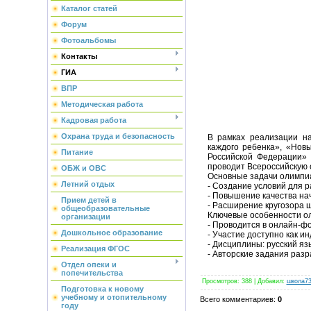
Каталог статей
Форум
Фотоальбомы
Контакты
ГИА
ВПР
Методическая работа
Кадровая работа
Охрана труда и безопасность
В рамках реализации н
каждого ребенка», «Нов
Питание
Российской Федерации» 
проводит Всероссийскую 
ОБЖ и ОВС
Основные задачи олимпи
Летний отдых
- Создание условий для 
- Повышение качества на
Прием детей в
- Расширение кругозора 
общеобразовательные
Ключевые особенности о
организации
- Проводится в онлайн-ф
Дошкольное образование
- Участие доступно как и
- Дисциплины: русский яз
Реализация ФГОС
- Авторские задания раз
Отдел опеки и
попечительства
Просмотров
:
388
|
Добавил
:
школа7
Подготовка к новому
учебному и отопительному
Всего комментариев
:
0
году