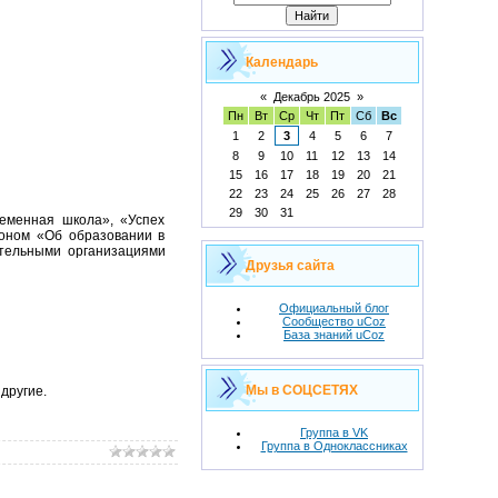
Календарь
«
Декабрь 2025
»
Пн
Вт
Ср
Чт
Пт
Сб
Вс
1
2
3
4
5
6
7
8
9
10
11
12
13
14
15
16
17
18
19
20
21
22
23
24
25
26
27
28
29
30
31
еменная школа», «Успех
коном «Об образовании в
тельными организациями
Друзья сайта
Официальный блог
Сообщество uCoz
База знаний uCoz
Мы в СОЦСЕТЯХ
другие.
Группа в VK
Группа в Одноклассниках