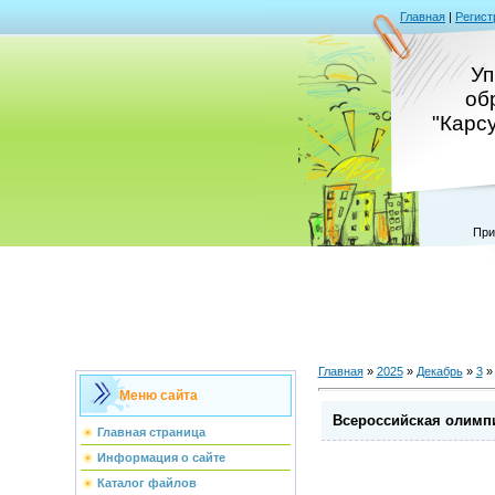
Главная
|
Регист
Уп
об
"Карс
При
Главная
»
2025
»
Декабрь
»
3
» 
Меню сайта
Всероссийская олимпи
Главная страница
Информация о сайте
Каталог файлов