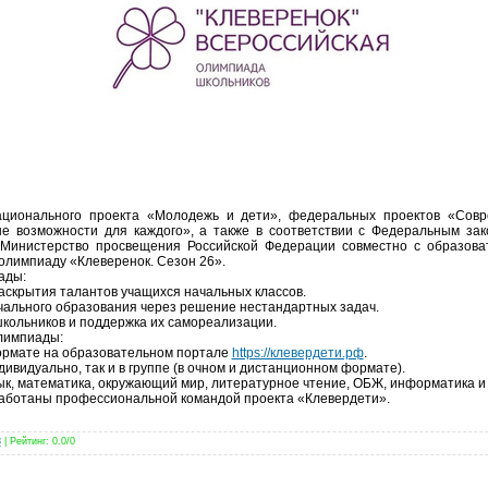
ационального проекта «Молодежь и дети», федеральных проектов «Совр
ые возможности для каждого», а также в соответствии с Федеральным за
Министерство просвещения Российской Федерации совместно с образова
олимпиаду «Клеверенок. Сезон 26».
ады:
раскрытия талантов учащихся начальных классов.
чального образования через решение нестандартных задач.
школьников и поддержка их самореализации.
лимпиады:
ормате на образовательном портале
https://клевердети.рф
.
ндивидуально, так и в группе (в очном и дистанционном формате).
ык, математика, окружающий мир, литературное чтение, ОБЖ, информатика и 
работаны профессиональной командой проекта «Клевердети».
3
|
Рейтинг
:
0.0
/
0