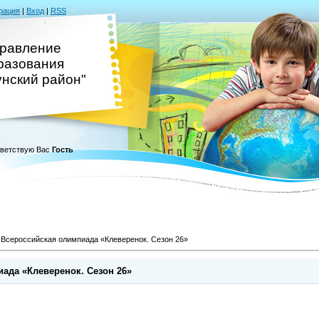
рация
|
Вход
|
RSS
равление
разования
унский район"
ветствую Вас
Гость
Всероссийская олимпиада «Клеверенок. Сезон 26»
ада «Клеверенок. Сезон 26»