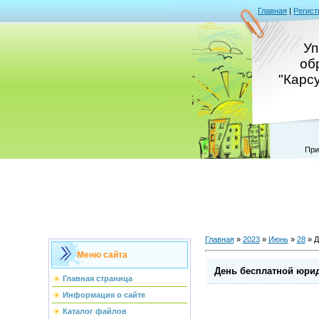
Главная
|
Регист
Уп
об
"Карс
При
Главная
»
2023
»
Июнь
»
28
» Д
Меню сайта
День бесплатной юри
Главная страница
Информация о сайте
Каталог файлов