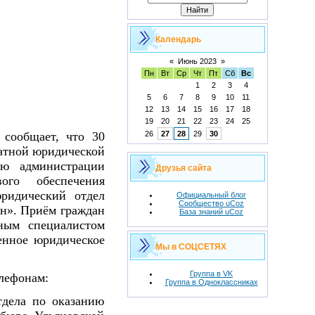
Календарь
«
Июнь 2023
»
Пн
Вт
Ср
Чт
Пт
Сб
Вс
1
2
3
4
5
6
7
8
9
10
11
12
13
14
15
16
17
18
19
20
21
22
23
24
25
 сообщает, что 30
26
27
28
29
30
латной юридической
ю администрации
Друзья сайта
ого обеспечения
ридический отдел
Официальный блог
Сообщество uCoz
он». Приём граждан
База знаний uCoz
вным специалистом
енное юридическое
Мы в СОЦСЕТЯХ
Группа в VK
лефонам:
Группа в Одноклассниках
тдела по оказанию