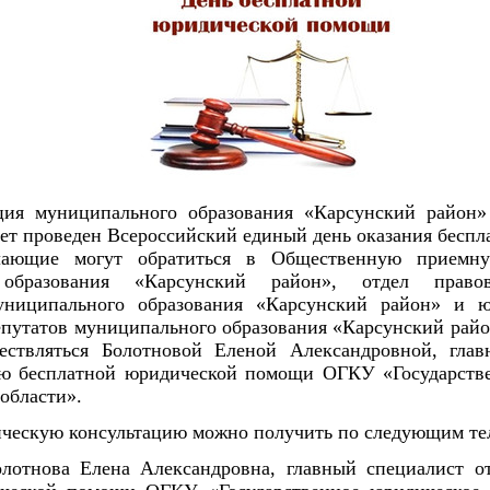
ия муниципального образования «Карсунский район»
дет проведен Всероссийский единый день оказания бесп
ающие могут обратиться в Общественную приемну
 образования «Карсунский район», отдел правов
униципального образования «Карсунский район» и ю
епутатов муниципального образования «Карсунский рай
ествляться Болотновой Еленой Александровной, гла
ию бесплатной юридической помощи ОГКУ «Государств
области».
ческую консультацию можно получить по следующим те
олотнова Елена Александровна, главный специалист о