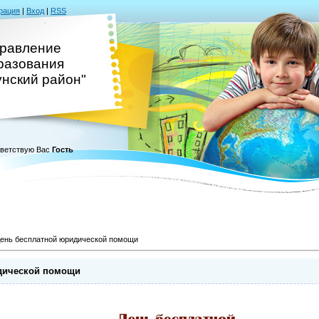
рация
|
Вход
|
RSS
равление
разования
унский район"
ветствую Вас
Гость
ень бесплатной юридической помощи
дической помощи