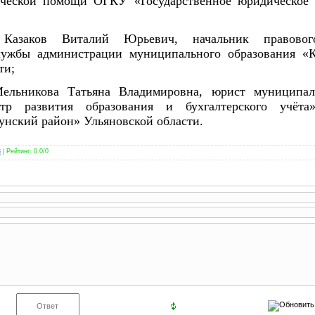
ческой помощи ОГКУ «Государственное юридическое 
 Казаков Виталий Юрьевич, начальник правово
ужбы администрации муниципального образования «К
ти;
Мельникова Татьяна Владимировна, юрист муниципал
тр развития образования и бухгалтерского учёта
унский район» Ульяновской области.
3
|
Рейтинг
:
0.0
/
0