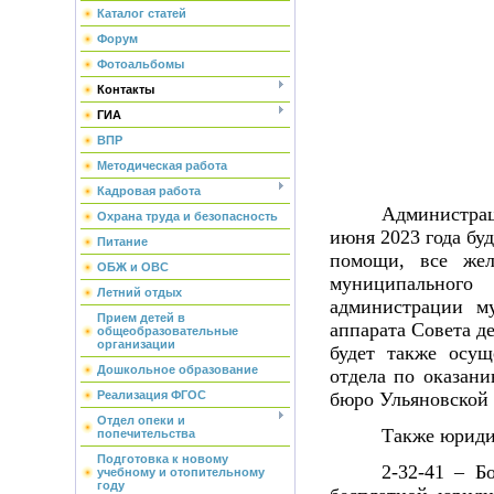
Каталог статей
Форум
Фотоальбомы
Контакты
ГИА
ВПР
Методическая работа
Кадровая работа
Администрац
Охрана труда и безопасность
июня 2023 года бу
Питание
помощи, все жел
ОБЖ и ОВС
муниципального
Летний отдых
администрации м
Прием детей в
аппарата Совета д
общеобразовательные
организации
будет также осущ
Дошкольное образование
отдела по оказан
бюро Ульяновской 
Реализация ФГОС
Отдел опеки и
Также юриди
попечительства
Подготовка к новому
2-32-41 – Б
учебному и отопительному
году