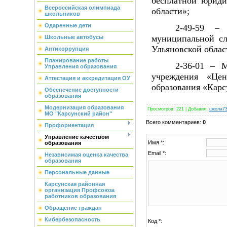
бесплатной юриди
Всероссийская олимпиада
области»;
школьников
Одаренные дети
2-49-59 –
муниципальной сл
Школьные автобусы
Ульяновской облас
Антикоррупция
Планирование работы
2-36-01 – 
Управления образования
учреждения «Цен
Аттестация и аккредитация ОУ
образования «Карс
Обеспечение доступности
образования
Модернизация образования
Просмотров
:
221
|
Добавил
:
школа7
МО "Карсунский район"
Всего комментариев
:
0
Профориентация
Управление качеством
Имя *:
образования
Email *:
Независимая оценка качества
образования
Персональные данные
Карсунская районная
организация Профсоюза
работников образования
Обращение граждан
Кибербезопасность
Код *: