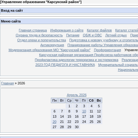
[
Управление образования "Карсунский район"
]
Вход на сайт
Меню сайта
Главная страница
Информация о сайте
Каталог файлов
Каталог стате
Охрана труда и безопасность
Питание
ОБЖ и ОВС
Летний отдых
Прие
Отдел опеки и попечительства
Подготовка к новому учебному и отопител
Антикоррупция
Планирование работы Управления образова
Модернизация образования МО "Карсунский район"
Профориентация
Управле
Карсунская районная организация Профсоюза работников об
Профилактика идеологии терроризма и экстремизма
Реализаци
2023 ГОД ПЕДАГОГА И НАСТАВНИКА
Муниципальный социаль
Национальны
Главная
»
2026
Апрель 2026
Пн
Вт
Ср
Чт
Пт
Сб
Вс
1
2
3
4
5
6
7
8
9
10
11
12
13
14
15
16
17
18
19
20
21
22
23
24
25
26
27
28
29
30