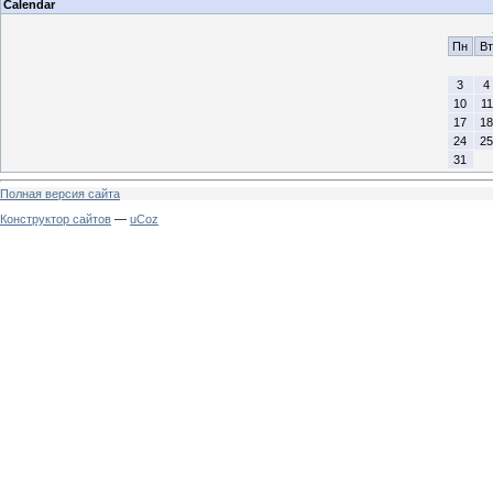
Calendar
Пн
Вт
3
4
10
11
17
18
24
25
31
Полная версия сайта
Конструктор сайтов
—
uCoz